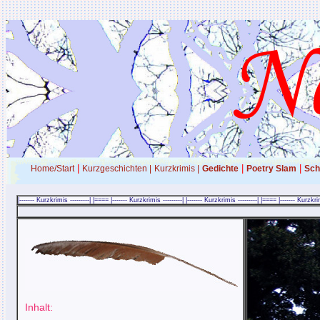
|
|
|
Home/Start
Kurzgeschichten |
Kurzkrimis |
Gedichte
Poetry Slam
Sch
|------- Kurzkrimis ---------| |==== |------- Kurzkrimis ---------| |------- Kurzkrimis ---------| |==== |------- Kurzkri
Inhalt: