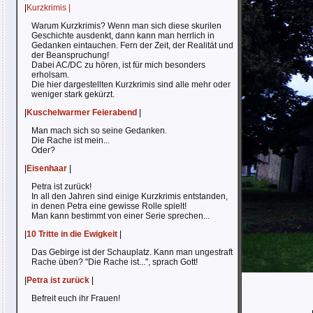
|
Kurzkrimis |
Warum Kurzkrimis? Wenn man sich diese skurilen
Geschichte ausdenkt, dann kann man herrlich in
Gedanken eintauchen. Fern der Zeit, der Realität und
der Beanspruchung!
Dabei AC/DC zu hören, ist für mich besonders
erholsam.
Die hier dargestellten Kurzkrimis sind alle mehr oder
weniger stark gekürzt.
|
Kuschelwarmer Feierabend
|
Man mach sich so seine Gedanken.
Die Rache ist mein...
Oder?
|
Eisenhaar
|
Petra ist zurück!
In all den Jahren sind einige Kurzkrimis entstanden,
in denen Petra eine gewisse Rolle spielt!
Man kann bestimmt von einer Serie sprechen...
|
10 Tritte in die Ewigkeit
|
Das Gebirge ist der Schauplatz. Kann man ungestraft
Rache üben? "Die Rache ist...", sprach Gott!
|
Petra ist zurück
|
Befreit euch ihr Frauen!